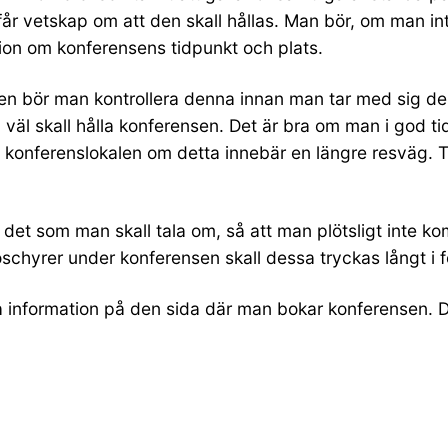
 får vetskap om att den skall hållas. Man bör, om man int
tion om konferensens tidpunkt och plats.
n bör man kontrollera denna innan man tar med sig den t
äl skall hålla konferensen. Det är bra om man i god ti
ill konferenslokalen om detta innebär en längre resväg. 
det som man skall tala om, så att man plötsligt inte k
roschyrer under konferensen skall dessa tryckas långt i 
ta information på den sida där man bokar konferensen. 