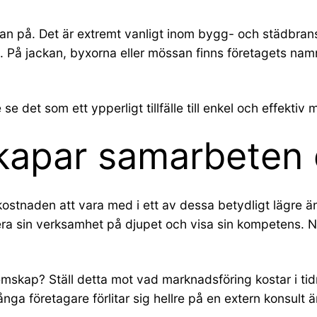
logan på. Det är extremt vanligt inom bygg- och städbra
 På jackan, byxorna eller mössan finns företagets namn
se det som ett ypperligt tillfälle till enkel och effektiv
kapar samarbeten 
r kostnaden att vara med i ett av dessa betydligt lägre 
ntera sin verksamhet på djupet och visa sin kompetens.
lemskap? Ställ detta mot vad marknadsföring kostar i ti
ga företagare förlitar sig hellre på en extern konsult