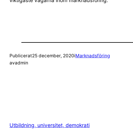
viktigaste vägarna inom marknadsföring.
Publicerat
25 december, 2020
i
Marknadsföring
av
admin
Utbildning, universitet, demokrati