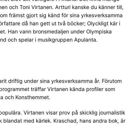
n och Toni Virtanen. Artturi kanske du känner till,
t som främst gjort sig känd för sina yrkesverksamma
fattare då han gett ut två böcker; Olyckligt kär i
alet. Han vann bronsmedaljen under Olympiska
land och spelar i musikgruppen Apulanta.
arit driftig under sina yrkesverksamma år. Förutom
programmet träffar Virtanen kända profiler som
erna och Konsthemmet.
ulära. Virtanen visar prov på skicklig journalistik
sik blandat med kärlek. Kraschad, hans andra bok, är