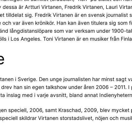
ssa är Artturi Virtanen, Fredrik Virtanen, Lauri Virtane
 tilldelat sig. Fredrik Virtanen är en svensk journalis
och var även krönikör. Han kan även titulera sig som för
n känd långdistanslöpare som var verksam under 1900-t
ls i Los Angeles. Toni Virtanen är en musiker från Fin
e
tanen i Sverige. Den unge journalisten har minst sagt v
 drev han sin egen talkshow under åren 2006 – 2011. I 
ta inslag med i varje avsnitt, bland annat Indienyhet
en speciell, 2006, samt Kraschad, 2009, blev mycket pop
 speciell skildrar Virtanen storstadslivet, nöjen och mu