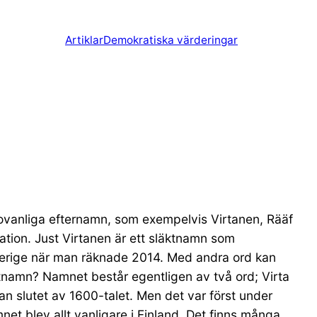
Artiklar
Demokratiska värderingar
 ovanliga efternamn, som exempelvis Virtanen, Rääf
tion. Just Virtanen är ett släktnamn som
Sverige när man räknade 2014. Med andra ord kan
äktnamn? Namnet består egentligen av två ord; Virta
n slutet av 1600-talet. Men det var först under
net blev allt vanligare i Finland. Det finns många