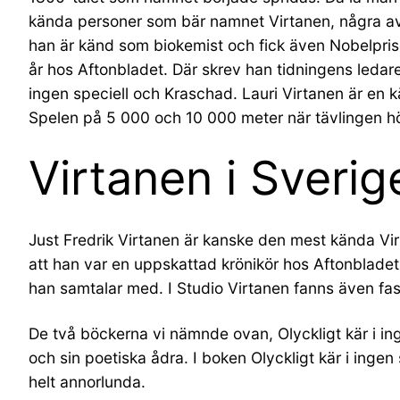
kända personer som bär namnet Virtanen, några av de
han är känd som biokemist och fick även Nobelpriset
år hos Aftonbladet. Där skrev han tidningens ledare 
ingen speciell och Kraschad. Lauri Virtanen är e
Spelen på 5 000 och 10 000 meter när tävlingen höl
Virtanen i Sverig
Just Fredrik Virtanen är kanske den mest kända Vir
att han var en uppskattad krönikör hos Aftonbladet
han samtalar med. I Studio Virtanen fanns även fas
De två böckerna vi nämnde ovan, Olyckligt kär i ing
och sin poetiska ådra. I boken Olyckligt kär i ingen
helt annorlunda.