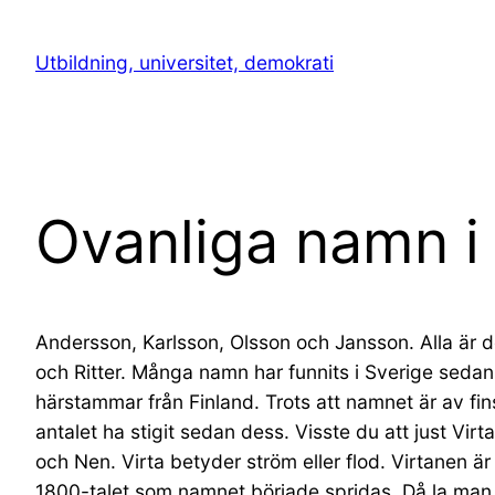
Hoppa
till
Utbildning, universitet, demokrati
innehåll
Ovanliga namn i
Andersson, Karlsson, Olsson och Jansson. Alla är 
och Ritter. Många namn har funnits i Sverige seda
härstammar från Finland. Trots att namnet är av f
antalet ha stigit sedan dess. Visste du att just Vi
och Nen. Virta betyder ström eller flod. Virtanen 
1800-talet som namnet började spridas. Då la man nä