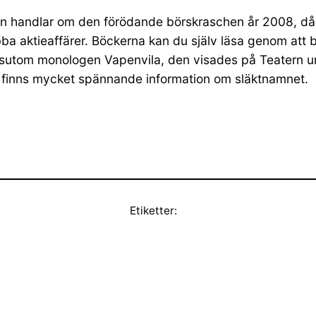
 Boken handlar om den förödande börskraschen år 2008, då
a aktieaffärer. Böckerna kan du själv läsa genom att be
dessutom monologen Vapenvila, den visades på Teatern u
t finns mycket spännande information om släktnamnet.
Etiketter: