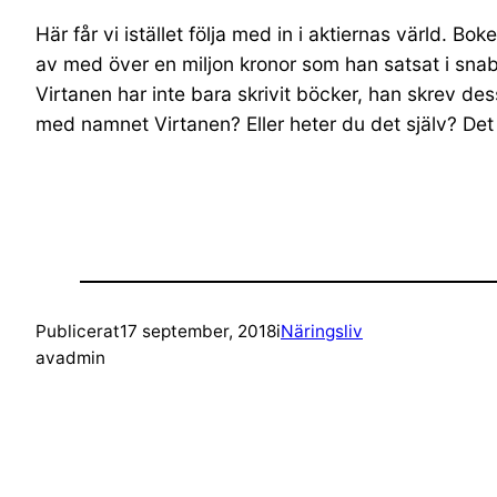
Här får vi istället följa med in i aktiernas värld.
av med över en miljon kronor som han satsat i snabb
Virtanen har inte bara skrivit böcker, han skrev 
med namnet Virtanen? Eller heter du det själv? De
Publicerat
17 september, 2018
i
Näringsliv
av
admin