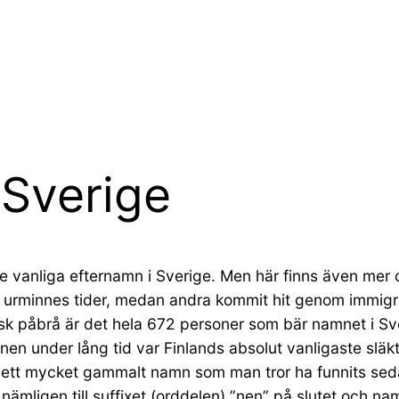
 Sverige
de vanliga efternamn i Sverige. Men här finns även mer
n urminnes tider, medan andra kommit hit genom immigra
insk påbrå är det hela 672 personer som bär namnet i 
rtanen under lång tid var Finlands absolut vanligaste sl
är ett mycket gammalt namn som man tror ha funnits seda
mligen till suffixet (orddelen) ”nen” på slutet och nam